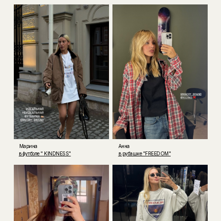
Марина
Анна
в футболе " KINDNESS"
в рубашке "FREEDOM"
Мария