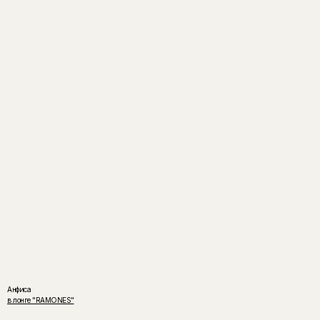
Анфиса
в лонге "RAMONES"