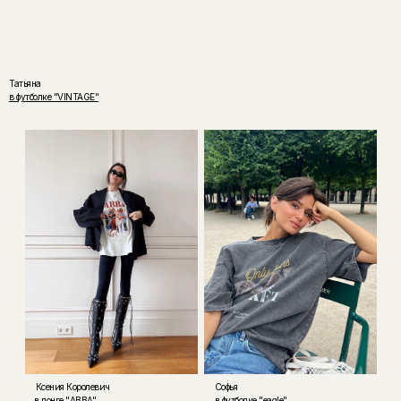
Татьяна
в футболке "VINTAGE"
Ксения Королевич
Софья
в лонге "ABBA"
в футболке "eagle"