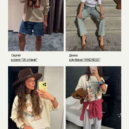
Сергей
Диана
в лонге "05 vintage"
в футболке "KINDNESS"
Мария
Maory
Футболка
Lion