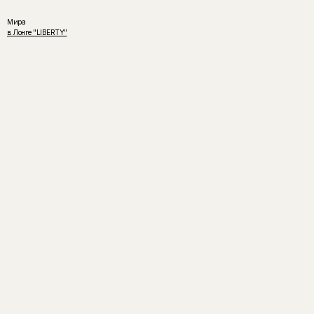
Мира
в Лонге "LIBERTY"