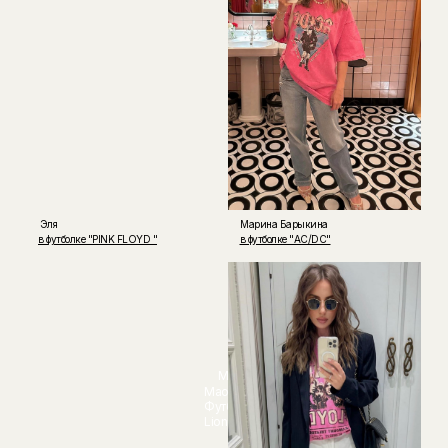
Эля
Марина Барыкина
в футболке "PINK FLOYD "
в футболке "AC/DC"
Мария
Maory
Футболка
Lion