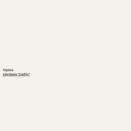
Карина
в футболке "Graffity"