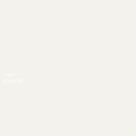
София
в Лонге "88"