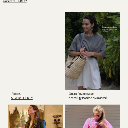
в лонге "LIBERTY"
Любовь
Ольга Романовская
в Лонге LIBERTY
в серой футболке с вышивкой