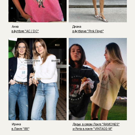
Анна
Диана
в футболе "AC / DC"
в футболке "Pink Floyd"
Мария
Maory
Футболка
Lion
Ирина
Дарья, в сером Лонге "RAMONES"
в Лонге "88"
и Рита в лонге "VINTAGE-M"