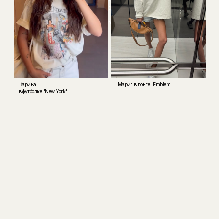
Maory
Футболка
Lion
Карина
Мария в лонге "Emblem"
в футболке "New York"