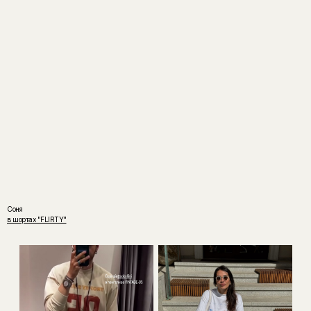
Соня
в шортах "FLIRTY"