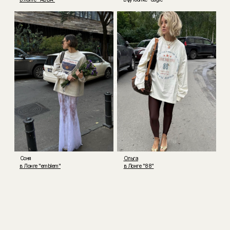
Мария
Maory
Футболка
Lion
Соня
Ольга
в Лонге "emblem"
в Лонге "88"