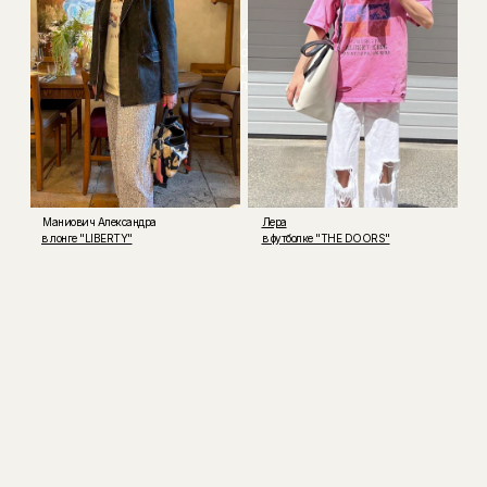
Мария
Maory
Футболка
Lion
Маниович Александра
Лера
в лонге "LIBERTY"
в футболке "THE DOORS"