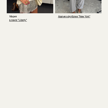
Мария
Азалия в футболке "New York"
в лонге "Liberty"