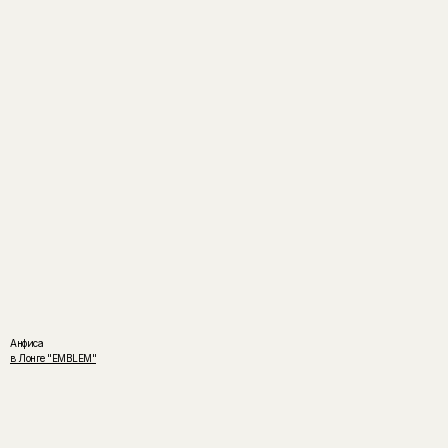
Анфиса
в Лонге "EMBLEM"