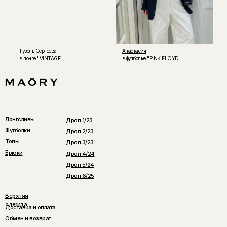
Гузель Сергеева
Анастасия
в лонге "VINTAGE"
в футболке "PINK FLOYD
Лонгсливы
Дроп 1/23
Футболки
Дроп 2/23
Топы
Дроп 3/23
Брюки
Дроп 4/24
Дроп 5/24
Дроп 6/25
Верхняя
одежда
Доставка и оплата
Обмен и возврат