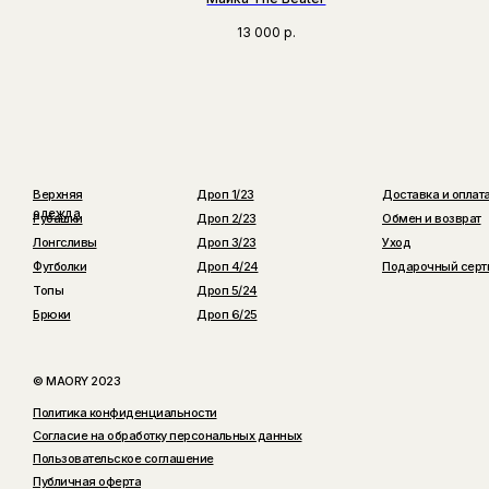
13 000
р.
Верхняя
Дроп 1/23
Доставка и оплат
одежда
Рубашки
Дроп 2/23
Обмен и возврат
Лонгсливы
Дроп 3/23
Уход
Футболки
Дроп 4/24
Подарочный серт
Топы
Дроп 5/24
Брюки
Дроп 6/25
© MAORY 2023
Политика конфиденциальности
Согласие на обработку персональных данных
Пользовательское соглашение
Публичная оферта