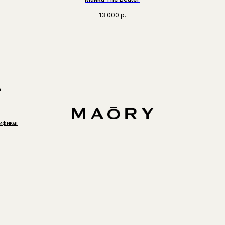
13 000
р.
а
ификат