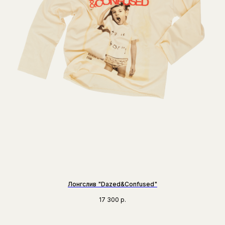
Лонгслив "Dazed&Confused"
17 300
р.