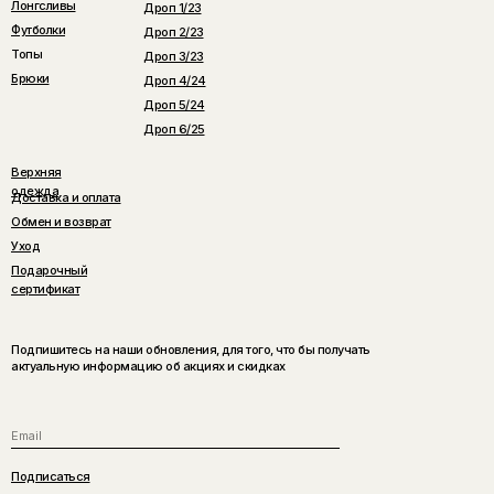
Лонгсливы
Дроп 1/23
Футболки
Дроп 2/23
Топы
Дроп 3/23
Брюки
Дроп 4/24
Дроп 5/24
Дроп 6/25
Верхняя
одежда
Доставка и оплата
Обмен и возврат
Уход
Подарочный
сертификат
Подпишитесь на наши обновления, для того, что бы получать
актуальную информацию об акциях и скидках
Подписаться