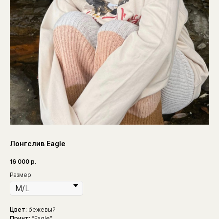
Лонгслив Eagle
16 000
р.
Размер
Цвет:
бежевый
Принт:
“Eagle”