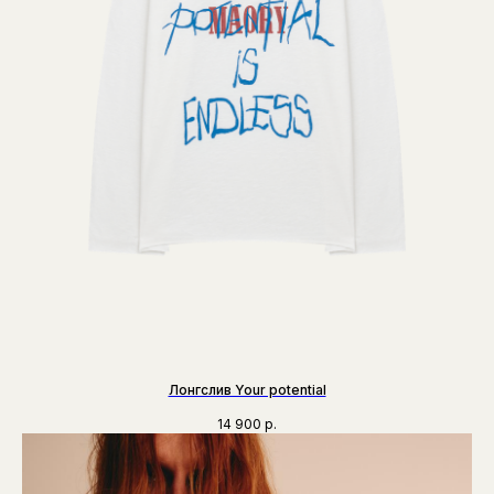
Лонгслив Your potential
14 900
р.