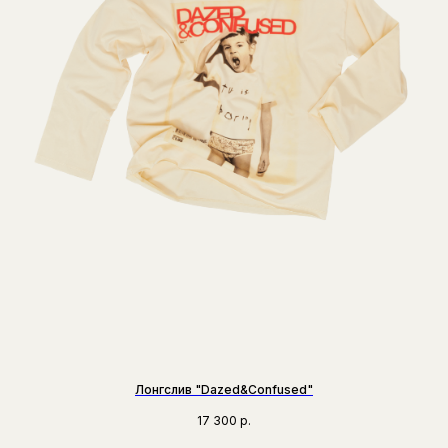
Лонгслив "Dazed&Confused"
17 300
р.