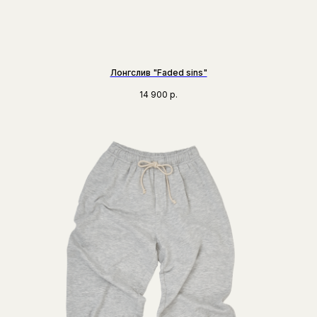
Лонгслив "Faded sins"
14 900
р.