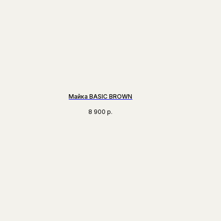
Майка BASIC BROWN
8 900
р.