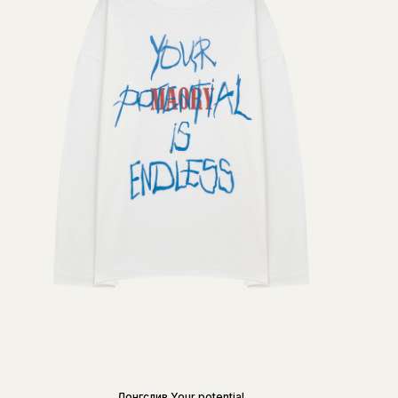
Лонгслив Your potential