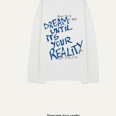
Лонгслив Your reality