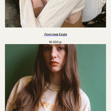
Лонгслив Eagle
16 000
р.