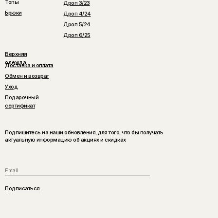
Топы
Дроп 3/23
Брюки
Дроп 4/24
Дроп 5/24
Дроп 6/25
Верхняя
одежда
Доставка и оплата
Обмен и возврат
Уход
Подарочный
сертификат
Подпишитесь на наши обновления, для того, что бы получать
актуальную информацию об акциях и скидках
Подписаться