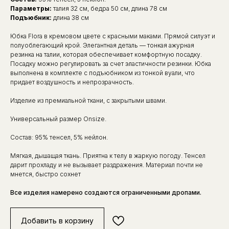
Параметры:
талия 32 см, бедра 50 см, длина 78 см
Подъюбник:
длина 38 см
Юбка Flora в кремовом цвете с красными маками. Прямой силуэт и
полуоблегающий крой. Элегантная деталь — тонкая ажурная
резинка на талии, которая обеспечивает комфортную посадку.
Посадку можно регулировать за счет эластичности резинки. Юбка
выполнена в комплекте с подъюбником из тонкой вуали, что
придает воздушность и непрозрачность.
Изделие из премиальной ткани, с закрытыми швами.
Универсальный размер Onsize.
Состав: 95% тенсел, 5% нейлон.
Мягкая, дышащая ткань. Приятна к телу в жаркую погоду. Тенсел
дарит прохладу и не вызывает раздражения. Материал почти не
мнется, быстро сохнет
Все изделия намерено создаются ограниченными дропами.
Добавить в корзину