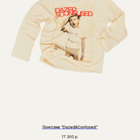
Лонгслив "Dazed&Confused"
17 300
р.