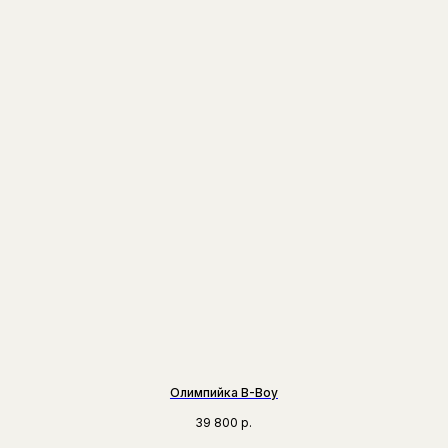
Олимпийка B-Boy
39 800
р.